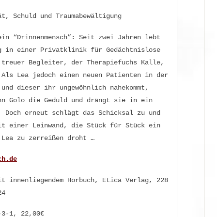
ät, Schuld und Traumabewältigung
ein “Drinnenmensch”: Seit zwei Jahren lebt
g in einer Privatklinik für Gedächtnislose
 treuer Begleiter, der Therapiefuchs Kalle,
 Als Lea jedoch einen neuen Patienten in der
 und dieser ihr ungewöhnlich nahekommt,
nn Golo die Geduld und drängt sie in ein
. Doch erneut schlägt das Schicksal zu und
it einer Leinwand, die Stück für Stück ein
 Lea zu zerreißen droht …
ch.de
it innenliegendem Hörbuch, Etica Verlag, 228
24
-3-1, 22,00€