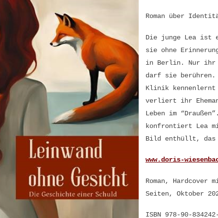
Roman über Identit
Die junge Lea ist 
sie ohne Erinnerun
in Berlin. Nur ihr
darf sie berühren.
Klinik kennenlernt
verliert ihr Ehema
Leben im “Draußen”
konfrontiert Lea m
Bild enthüllt, das
www.doris-wiesenba
Roman, Hardcover m
Seiten, Oktober 20
ISBN 978-90-834242