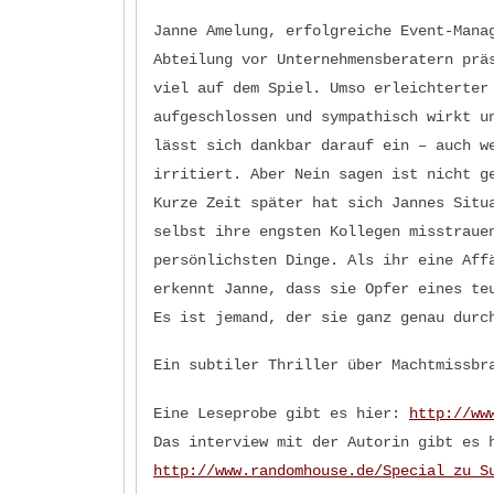
Janne Amelung, erfolgreiche Event-Mana
Abteilung vor Unternehmensberatern prä
viel auf dem Spiel. Umso erleichterter
aufgeschlossen und sympathisch wirkt u
lässt sich dankbar darauf ein – auch w
irritiert. Aber Nein sagen ist nicht g
Kurze Zeit später hat sich Jannes Situ
selbst ihre engsten Kollegen misstraue
persönlichsten Dinge. Als ihr eine Aff
erkennt Janne, dass sie Opfer eines te
Es ist jemand, der sie ganz genau durc
Ein subtiler Thriller über Machtmissbr
Eine Leseprobe gibt es hier:
http://ww
Das interview mit der Autorin gibt es 
http://www.randomhouse.de/Special_zu_S