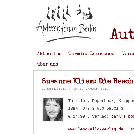
Au
Aktuelles
Termine Leseabend
Vera
über uns
Susanne Kliem: Die Besc
VERÖFFENTLICHT AM 2. JANUAR 2016
Thriller, Paperback, Klappe
ISBN: 978-3-570-58531-3
€ 14,99 , Verlag:
carl’s b
www.leporello-verlag.de,
si