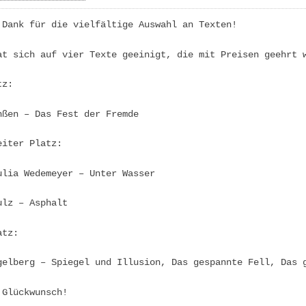
 Dank für die vielfältige Auswahl an Texten!
at sich auf vier Texte geeinigt, die mit Preisen geehrt 
atz:
nßen – Das Fest der Fremde
eiter Platz:
ulia Wedemeyer – Unter Wasser
ulz – Asphalt
atz:
gelberg – Spiegel und Illusion, Das gespannte Fell, Das 
 Glückwunsch!