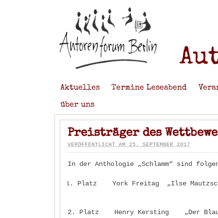
Au
Aktuelles
Termine Leseabend
Vera
über uns
Preisträger des Wettbewe
VERÖFFENTLICHT AM 25. SEPTEMBER 2017
In der Anthologie „Schlamm“ sind folge
Platz York Freitag „Ilse Mautzsch
2. Platz Henry Kersting „Der Bla