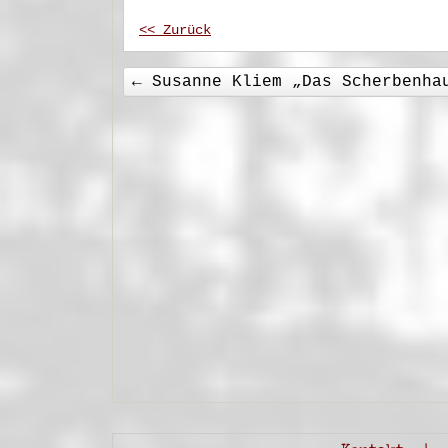
<< Zurück
←
Susanne Kliem „Das Scherbenha